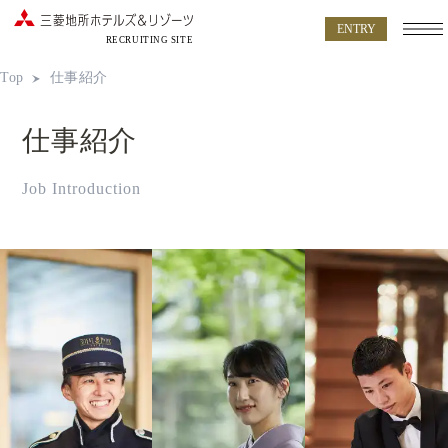
ENTRY
RECRUITING SITE
Top
仕事紹介
仕事紹介
Job Introduction