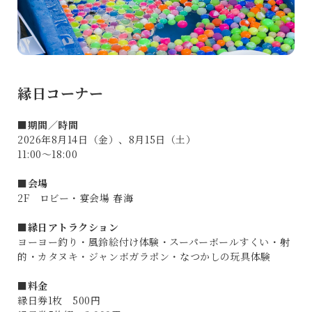
縁日コーナー
■
期間／時間
2026年8月14日（金）、8月15日（土）
11:00～18:00
■
会場
2F ロビー・宴会場 春海
■
縁日アトラクション
ヨーヨー釣り・風鈴絵付け体験・スーパーボールすくい・射
的・カタヌキ・ジャンボガラポン・なつかしの玩具体験
■
料金
縁日券1枚 500円