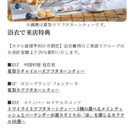
※画像は夏祭りアフタヌーンティーです。
浴衣で来店特典
【ホテル直接予約の方限定】浴衣着用のご来店でグループの
お会計金額より20％割引いたします。
■
B1F 中国料理 桂花苑
夏祭りチャイニーズアフタヌーンティー
■
1F ロビーラウンジ フォンテーヌ
夏祭りアフタヌーンティー
■
B1F メインバー ロイヤルスコッツ
トワイライトアフタヌーンティー～3種の選べるメインディ
ッシュとバーテンダーが選りすぐりの「涼」を感じるカクテ
ル10選～