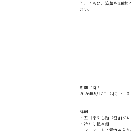
り。さらに、涼麺を3種類
さい。
期間／時間
2026年5月7日（木）～20
詳細
・五目冷やし麺（醤油ダレ
・冷やし担々麺
・シーフードと青海苔入り