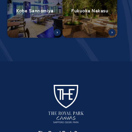
Kobe Sannomiya
Fukuoka Nakasu