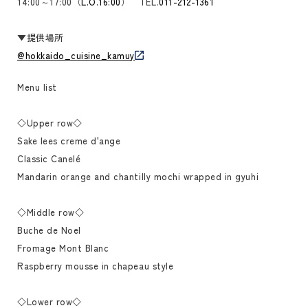
14:00～17:00（
L.O.16:00
） TEL.
011-212-1361
▼提供場所
@hokkaido_cuisine_kamuy
Menu list
◇Upper row◇
Sake lees creme d'ange
Classic Canelé
Mandarin orange and chantilly mochi wrapped in gyuhi
◇Middle row◇
Buche de Noel
Fromage Mont Blanc
Raspberry mousse in chapeau style
◇Lower row◇