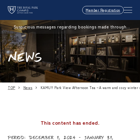
Member Registration
Suspicious messages regarding bookings made through
Booking.com
NEWS
TOP
News
KAMUY Park View Afternoon Tea ~A warm and cozy winter m
This content has ended.
Period: December 1, 2024 - January 31,