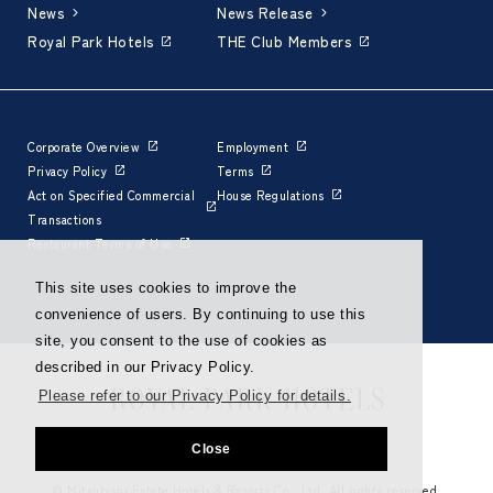
News
News Release
Royal Park Hotels
THE Club Members
Corporate Overview
Employment
Privacy Policy
Terms
Act on Specified Commercial
House Regulations
Transactions
Restaurant Terms of Use
This site uses cookies to improve the
convenience of users. By continuing to use this
site, you consent to the use of cookies as
described in our Privacy Policy.
Please refer to our Privacy Policy for details.
Close
© Mitsubishi Estate Hotels & Resorts Co., Ltd. All rights reserved.