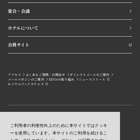
宴会・会議
ホテルについて
会員サイト
アクセス
よくあるご質問／お問合せ
ダイレクトメールのご案内
メールマガジンのご案内
SDGsの取り組み
ニュースリリース
ロイヤルパークホテルズ
ご利用者の利便性向上のために本サイトではクッキ
会社概要
採用情報
規約・約款
ーを使用しています。本サイトのご利用を続けるこ