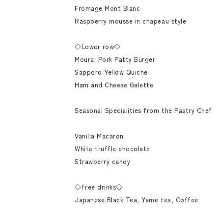
Fromage Mont Blanc
Raspberry mousse in chapeau style
◇Lower row◇
Mourai Pork Patty Burger
Sapporo Yellow Quiche
Ham and Cheese Galette
Seasonal Specialities from the Pastry Chef
Vanilla Macaron
White truffle chocolate
Strawberry candy
◇Free drinks◇
Japanese Black Tea, Yame tea, Coffee