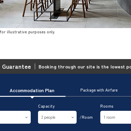
for illustrative purposes only.
e Guarantee
Booking through our site is the lowest p
Accommodation Plan
Package with Airfare
Capacity
Rooms
/Room