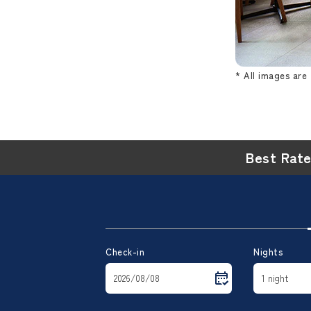
* All images are 
Best Rat
Check-in
Nights