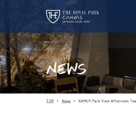
NEWS
TOP
News
KAMUY Park View Afternoon Tea 