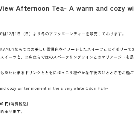
View Afternoon Tea- A warm and cozy win
AMUY」では12月1日（日）より冬のアフタヌーンティーを販売しております。
AMUYならではの
美しい雪景色をイメージした
スイーツとセイボリーで
のスイーツ
と、当店ならではのスパークリングワインとのマリアージュも是
体もあたたまるドリンクとともにほっこり穏やかな午後のひとときをお過ご
d cozy winter moment in the silvery white Odori Park~
0 円(
消費税込
)
予約承ります。