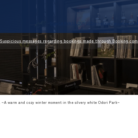
Stay
CANVAS LOUNGE
Dining
Experience
News
Abo
Suspicious messages regarding bookings made through Booking.com
~A warm and cozy winter moment in the silvery white Odori Park~