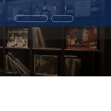
Access
JP
EN
CS
CT
ut Us
Member Registration
Reservations
​ ​