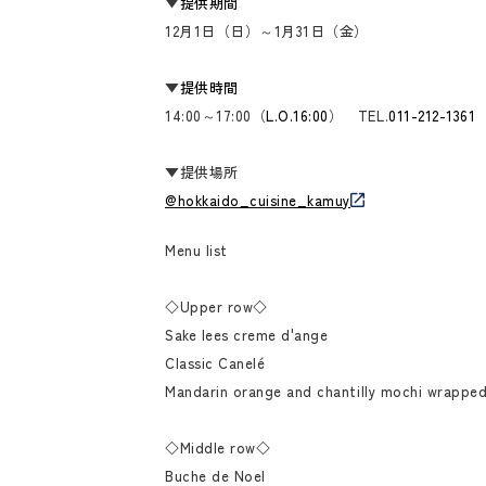
▼
提供期間
12月1日（日）～1月31日（金）
▼
提供時間
14:00～17:00（
L.O.16:00
） TEL.
011-212-1361
▼提供場所
@hokkaido_cuisine_kamuy
Menu list
◇Upper row◇
Sake lees creme d'ange
Classic Canelé
Mandarin orange and chantilly mochi wrapped
◇Middle row◇
Buche de Noel