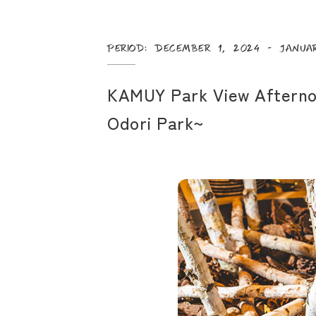
Period: December 1, 2024 - Janua
KAMUY Park View Afternoo
Odori Park~