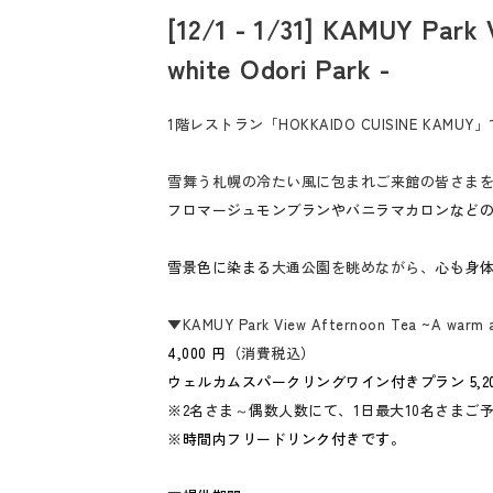
[12/1 - 1/31] KAMUY Park 
white Odori Park -
1階レストラン「HOKKAIDO CUISINE K
雪舞う札幌の冷たい風に包まれご来館の皆さまをK
フロマージュモンブランやバニラマカロンなど
雪景色に染まる
大通公園を眺めながら、
心も身
▼
KAMUY Park View Afternoon Tea ~A warm an
4,000 円（
消費税込
）
ウェルカムスパークリングワイン付きプラン 5,20
※
2名さま～偶数人数にて、1日最大10名さまご
※時間内フリードリンク付きです。