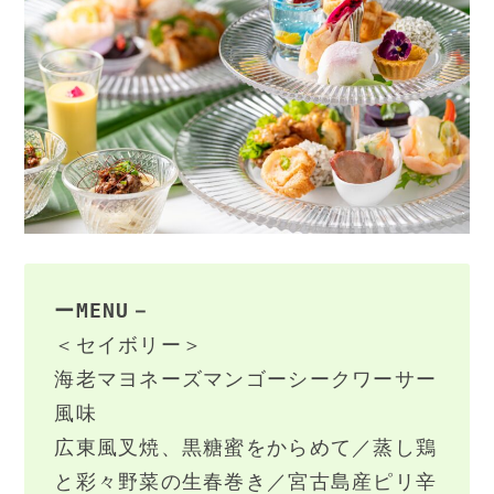
ーMENU－
＜セイボリー＞
海老マヨネーズマンゴーシークワーサー
風味
広東風叉焼、黒糖蜜をからめて／蒸し鶏
と彩々野菜の生春巻き／宮古島産ピリ辛