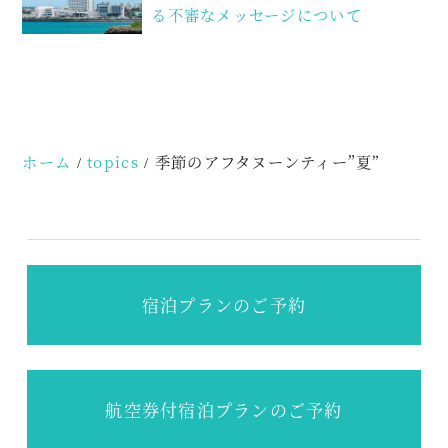
稿
る不審なメッセージについて
ナ
ビ
ゲ
ー
ホーム
topics
季節のアフタヌーンティー”夏”
シ
ョ
ン
宿泊プランのご予約
航空券付宿泊プランのご予約